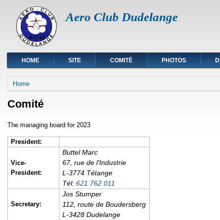
Aero Club Dudelange
HOME
SITE
COMITÉ
PHOTOS
D
You are here
Home
Comité
The managing board for 2023
President:
Buttel Marc
67, rue de l'Industrie
Vice-
President:
L-3774 Tétange
Tél:
621 762 011
Jos Stumper
Secretary:
112, route de Boudersberg
L-3428 Dudelange