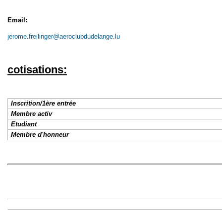
Email:
jerome.freilinger@aeroclubdudelange.lu
cotisations:
Inscrition/1ère entrée
Membre activ
Etudiant
Membre d'honneur